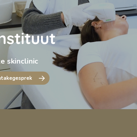
nstituut
 skinclinic
ntakegesprek